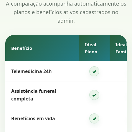
A comparação acompanha automaticamente os
planos e benefícios ativos cadastrados no
admin.
Ideal
Ideal P
Benefício
Pleno
Familia
✓
Telemedicina 24h
Inclui
Assistência funeral
✓
Inclui
completa
✓
Benefícios em vida
Inclui