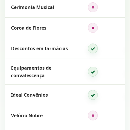
×
Cerimonia Musical
Não se aplica
×
Coroa de Flores
Não se aplica
✓
Descontos em farmácias
Inclui
Equipamentos de
✓
Inclui
convalescença
✓
Ideal Convênios
Inclui
×
Velório Nobre
Não se aplica