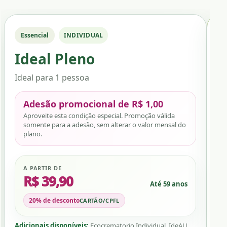
Essencial
INDIVIDUAL
M
Ideal Pleno
I
Ideal para 1 pessoa
Pr
Adesão promocional de R$ 1,00
Aproveite esta condição especial. Promoção válida
somente para a adesão, sem alterar o valor mensal do
plano.
A PARTIR DE
R$ 39,90
Até 59 anos
20% de desconto
CARTÃO/CPFL
Adicionais disponíveis:
Ecocrematorio Individual, IdeAU
Adi